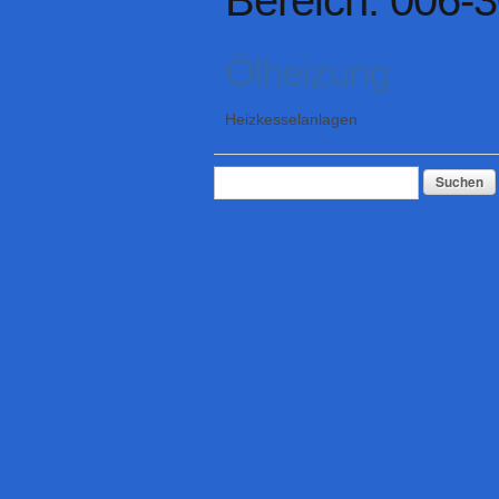
Bereich: 006-
Ölheizung
Heizkesselanlagen
Suchen
nach: