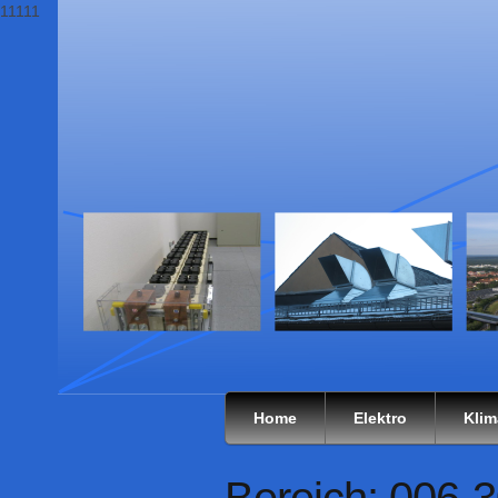
11111
Home
Elektro
Klim