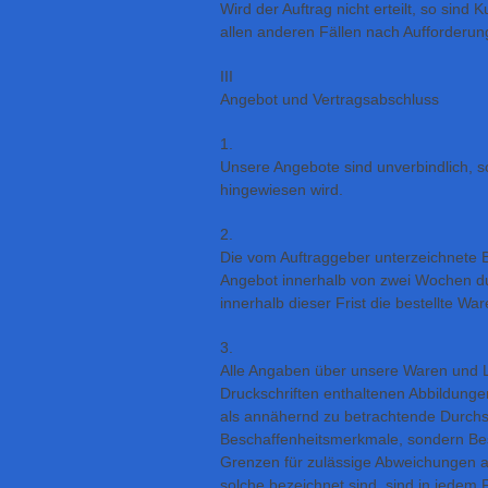
Wird der Auftrag nicht erteilt, so sind 
allen anderen Fällen nach Aufforderu
III
Angebot und Vertragsabschluss
1.
Unsere Angebote sind unverbindlich, so
hingewiesen wird.
2.
Die vom Auftraggeber unterzeichnete B
Angebot innerhalb von zwei Wochen d
innerhalb dieser Frist die bestellte W
3.
Alle Angaben über unsere Waren und L
Druckschriften enthaltenen Abbildung
als annähernd zu betrachtende Durchsc
Beschaffenheitsmerkmale, sondern Be
Grenzen für zulässige Abweichungen au
solche bezeichnet sind, sind in jedem