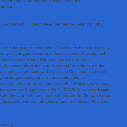
übergehender Natur und die Verschiebung des
utbar ist.
istungen berechtigt, wenn diese dem Auftraggeber zumutbar
 vereinbartes oder gesetzliches Rücktrittsrecht zu und setzen
ung eine angemessene Frist, so erlischt das Rücktrittsrecht,
der Frist erklärt wird. Der vereinbarte Liefer- oder
bindlich, wenn die Einhaltung nicht durch Umstände, die der
at, unmöglich gemacht wird. Als solche Umstände sind auch
gen (Baugenehmigung u. a.) anzusehen, die zur
 Der Kunde hat im Unternehmerverkehr in Fällen des Verzugs
) nur dann den Anspruch aus § 8 Nr. 3 VOB/B, wenn für Beginn
Kalender schriftlich vereinbart war und der Kunde nach Ablauf
 gesetzt und erklärt hat, dass er nach fruchtlosem Ablauf der
everzug