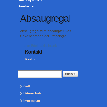
Heizung & Bad
Sonderbau
Absaugregal
Absaugregal zum abdampfen von
Gewebeproben der Pathologie
←
eon Edelstahlschrank
Kontakt
Kontakt ...
Suchen
nach:
AGB
Datenschutz
Impressum