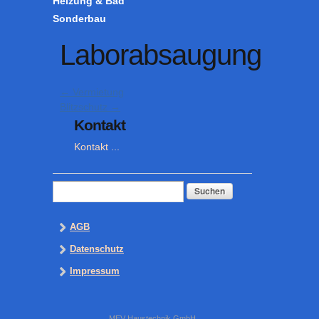
Heizung & Bad
Sonderbau
Laborabsaugung
←
Vermietung
Blitzschutz
→
Kontakt
Kontakt ...
Suchen
nach:
AGB
Datenschutz
Impressum
MEV Haustechnik GmbH