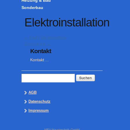
Heizung & Bad
Sonderbau
Elektroinstallation
←
Azubi Elektrotechnik
Contracting
→
Kontakt
Kontakt ...
Suchen
nach:
AGB
Datenschutz
Impressum
MEV Haustechnik GmbH