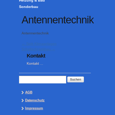
Heizung & Bad
Sonderbau
Antennentechnik
Antennentechnik
←
Split-Klimaanlagen
Schaltschrankbau
→
Kontakt
Kontakt ...
Suchen
nach:
AGB
Datenschutz
Impressum